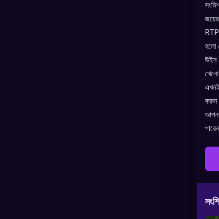
সংমিশ
জয়ের
RTP 
হলো য
উইন 
খেলো
এখনই
করুন।
আপনার
পারেন
সংশ্