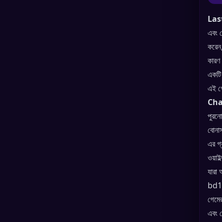
Las
এবং র
করেন
কারণ 
একটি 
এই গে
Cha
পুরনো
বোনাস
এর গ্
ওয়াই
যারা 
bd11
গেমের
এবং 