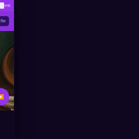
ভাষা
 নিন
▶