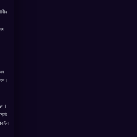
ানীয়
য়
 এর
ারেন।
ন্দ।
স্লট
মোবাইল