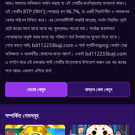
আরও মজাদার অভিজ্ঞতা অর্জন করছে যা এই গেমটির জনপ্রিয়তার অন্যতম কারণ।
এই গেমটির RTP (রিটার্ন টু প্লেয়ার) হল 96.7%, যা একটি স্থিতিশীল ও লাভজনক
খেলার পরিবেশ নিশ্চিত করে। এর ভোল্যাটিলিটি মাঝারি মাত্রার, অর্থাৎ নিয়মিত ছোট
ছোট জয়ের সাথে মাঝে মাঝে বড় পুরস্কারও পাওয়া যায়। সর্বোচ্চ জয়ক্ষমতা
প্লেয়ারদের আকৃষ্ট করার জন্য বড় পরিমাণে অর্থ উপার্জনের সুযোগ দিয়ে থাকে।
শেষে বলতে পারি, bd112233baji.com এ শার্ক প্লাটিনামpng খেলাটা সেরা
অভিজ্ঞতা ও আকর্ষণীয় বোনাসের জন্য আদর্শ। এখনই bd112233baji.com
এ লগইন করে এই চমৎকার স্লট গেমটির উত্তেজনা উপভোগ করুন এবং বড় জয়ের
পথে আরও একধাপ এগিয়ে যান!
ডেমো খেলুন
বাস্তব খেলা খেলুন
সম্পর্কিত গেমসমূহ