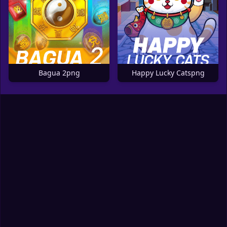
Bagua 2png
Happy Lucky Catspng