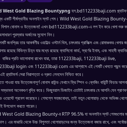
d West Gold Blazing Bountypng
হল.bd112233baji.com প্ল্যাটফর্
্ধ একটি শীর্ষস্থানীয় অনলাইন স্লট গেম। Wild West Gold Blazing Bounty
ন বিশাল বোনাস ও উত্তেজনা! এখন bd112233baji.com-এ লগ ইন করে খেলা শুরু ক
সাধারণ পুরস্কার অর্জনের সুযোগ নিন।
মটি জনপ্রিয় তার আকর্ষণীয় ওয়াইল্ড ওস্টার্ন থিম, চমৎকার গ্রাফিক্স এবং রোমাঞ্চকর খেলার 
লায় রয়েছে বিভিন্ন চিহ্ন যার মধ্যে রয়েছে ক্যাসিনো কার্ড, স্বর্ণের ইনাম, এবং সাহসী ক্যানিয
ু। বাজির প্রতি ভালোবাসা রাখেন যারা, তারা 112233baji, 112233baji live,
33baji login এবং 112233baji com এর আশ্বাসে এই গেমটি খেলতে পছন্দ কর
এই প্ল্যাটফর্ম সেরা নিরাপত্তা ও দ্রুত লেনদেন নিশ্চিত করে।
তে পাওয়া যায় উত্তেজনাপূর্ণ বোনাস রাউন্ড যেখানে ফ্রি স্পিন ও ব্লেজিং বাউন্টি ফিচার আপন
 সম্ভাবনা অনেকগুণ বৃদ্ধি করে। ভিজ্যুয়াল ডিজাইন এতটাই চমৎকার যে আপনি যেন প্রাণবন
্ড ওয়েস্টে প্রবেশ করেছেন। গেমপ্লে সহজবোধ্য, তাই নতুন খেলোয়াড় থেকে অভিজ্ঞ খেলোয
ই উপভোগ করতে পারেন।
 West Gold Blazing Bounty-র RTP 96.5% যা অনলাইন স্লট গেমগুলোর মধ
াল। এর মাঝারি থেকে উচ্চ বিপুলতা খেলোয়াড়দের জন্য উত্তেজনা বজায় রাখে, এবং সর্বোচ্চ