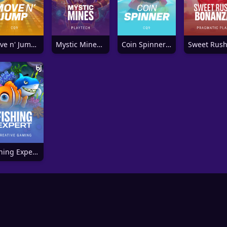
Move n' Jumppng
Mystic Minespng
Coin Spinnerpng
Fishing Expertpng