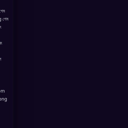
গেম
g গেম
ং
বং
ল
com
dypng