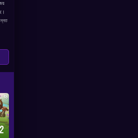
জয়
ছে।
ন্নত