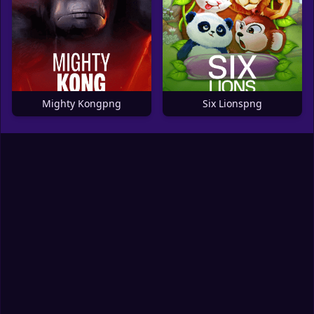
Mighty Kongpng
Six Lionspng