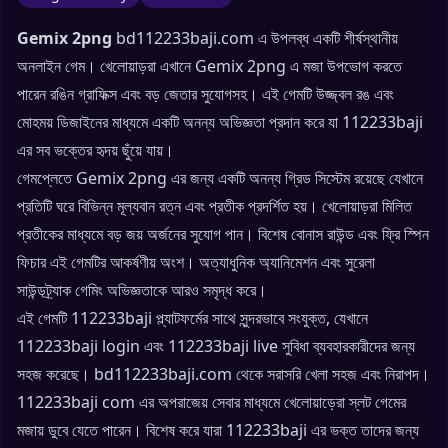
Gemix 2png
bd112233baji.com এ উপলব্ধ একটি শীর্ষস্থানীয়
অনলাইন গেম। খেলোয়াড়রা এখানে Gemix 2png এ মজা উপভোগ করতে
পারেন রঙিন গ্রাফিক্স এবং বড় জেতার সুযোগসহ। এই গেমটি উজ্জ্বল রঙ এবং
মোহময় ডিজাইনের মাধ্যমে একটি অনন্য অভিজ্ঞতা প্রদান করে যা 112233baji
এর সব ভক্তের হৃদয় ছুঁয়ে যায়।
গেমপ্লেতে Gemix 2png এর জন্য একটি অনন্য গ্রিড সিস্টেম রয়েছে যেখানে
প্রতিটি ঘরে বিভিন্ন মূল্যবান রত্ন এবং প্রতীক প্রদর্শিত হয়। খেলোয়াড়রা মিলিত
প্রতীকের মাধ্যমে বড় জয় অর্জনের সুযোগ পান। বিশেষ বোনাস রাউন্ড এবং ফ্রি স্পিন
ফিচার এই গেমটির আকর্ষণীয় অংশ। অত্যাধুনিক অ্যানিমেশন এবং সুরেলা
সাউন্ডট্র্যাক গেমিং অভিজ্ঞতাকে আরও সমৃদ্ধ করে।
এই গেমটি 112233baji প্ল্যাটফর্মের সাথে সুন্দরভাবে সংযুক্ত, যেখানে
112233baji login এবং 112233baji live সুবিধা ব্যবহারকারীদের জন্য
সহজ করেছে। bd112233baji.com থেকে সরাসরি খেলা সহজ এবং নিরাপদ।
112233baji com এর অপরাজেয় সেবার মাধ্যমে খেলোয়াড়েরা স্লট গেমের
মজায় ডুবে যেতে পারেন। বিশেষ করে যারা 112233baji এর ভক্ত তাদের জন্য