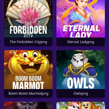
The Forbidden Citypng
Eternal Ladypng
Boom Boom Marmotpng
Owlspng