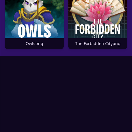
Owlspng
The Forbidden Citypng