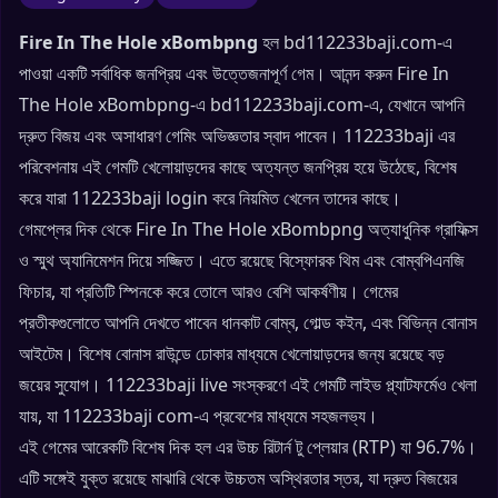
Fire In The Hole xBombpng
হল bd112233baji.com-এ
পাওয়া একটি সর্বাধিক জনপ্রিয় এবং উত্তেজনাপূর্ণ গেম। আনন্দ করুন Fire In
The Hole xBombpng-এ bd112233baji.com-এ, যেখানে আপনি
দ্রুত বিজয় এবং অসাধারণ গেমিং অভিজ্ঞতার স্বাদ পাবেন। 112233baji এর
পরিবেশনায় এই গেমটি খেলোয়াড়দের কাছে অত্যন্ত জনপ্রিয় হয়ে উঠেছে, বিশেষ
করে যারা 112233baji login করে নিয়মিত খেলেন তাদের কাছে।
গেমপ্লের দিক থেকে Fire In The Hole xBombpng অত্যাধুনিক গ্রাফিক্স
ও স্মুথ অ্যানিমেশন দিয়ে সজ্জিত। এতে রয়েছে বিস্ফোরক থিম এবং বোম্বপিএনজি
ফিচার, যা প্রতিটি স্পিনকে করে তোলে আরও বেশি আকর্ষণীয়। গেমের
প্রতীকগুলোতে আপনি দেখতে পাবেন ধানকাট বোম্ব, গোল্ড কইন, এবং বিভিন্ন বোনাস
আইটেম। বিশেষ বোনাস রাউন্ডে ঢোকার মাধ্যমে খেলোয়াড়দের জন্য রয়েছে বড়
জয়ের সুযোগ। 112233baji live সংস্করণে এই গেমটি লাইভ প্ল্যাটফর্মেও খেলা
যায়, যা 112233baji com-এ প্রবেশের মাধ্যমে সহজলভ্য।
এই গেমের আরেকটি বিশেষ দিক হল এর উচ্চ রিটার্ন টু প্লেয়ার (RTP) যা 96.7%।
এটি সঙ্গেই যুক্ত রয়েছে মাঝারি থেকে উচ্চতম অস্থিরতার স্তর, যা দ্রুত বিজয়ের