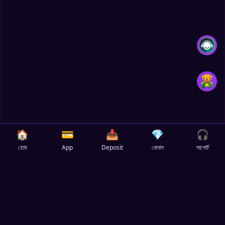
🏠
💳
📥
💎
🎧
হোম
App
Deposit
বোনাস
সাপোর্ট
✕
Select Language
🇧🇩
✓
Bengali (বাংলা)
Fire In The Hole xBombpng |